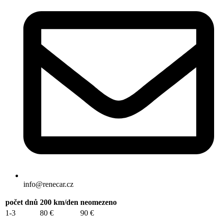
info@renecar.cz
počet dnů
200 km/den
neomezeno
1-3
80 €
90 €