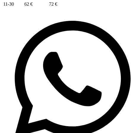
11-30
62 €
72 €