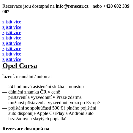
Rezervace jsou dostupné na
info@renecar.cz
nebo
+420 602 339
902
zjistit více
zjistit více
zjistit více
zjistit více
zjistit více
zjistit více
zjistit více
zjistit více
Opel Corsa
řazení: manuální / automat
— 24 hodinová asistenční služba – nonstop
— dálniční známka ČR v ceně
— přistavení a vyzvednutí v Praze zdarma
— možnost přistavení a vyzvednutí vozu po Evropě
— pojištění se spoluúčastí 500 € i plného pojištění
— auto disponuje Apple CarPlay a Android auto
— bez žádných skrytých poplatků
Rezervace dostupná na