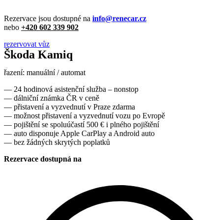
Rezervace jsou dostupné na
info@renecar.cz
nebo
+420 602 339 902
rezervovat vůz
Škoda Kamiq
řazení: manuální / automat
— 24 hodinová asistenční služba – nonstop
— dálniční známka ČR v ceně
— přistavení a vyzvednutí v Praze zdarma
— možnost přistavení a vyzvednutí vozu po Evropě
— pojištění se spoluúčastí 500 € i plného pojištění
— auto disponuje Apple CarPlay a Android auto
— bez žádných skrytých poplatků
Rezervace dostupná na