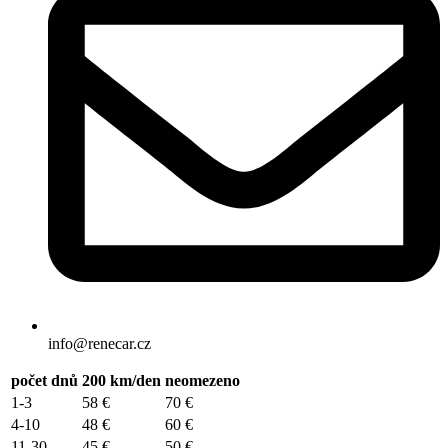
info@renecar.cz
počet dnů
200 km/den
neomezeno
1-3
58 €
70 €
4-10
48 €
60 €
11-30
45 €
50 €