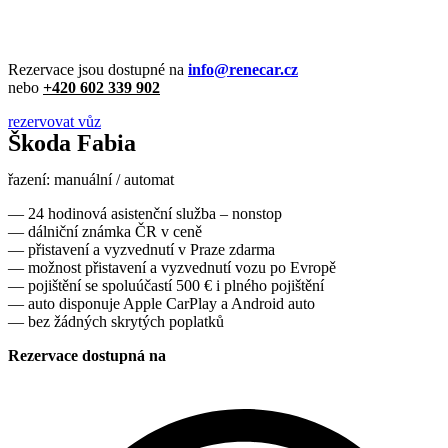
Rezervace jsou dostupné na
info@renecar.cz
nebo
+420 602 339 902
rezervovat vůz
Škoda Fabia
řazení: manuální / automat
— 24 hodinová asistenční služba – nonstop
— dálniční známka ČR v ceně
— přistavení a vyzvednutí v Praze zdarma
— možnost přistavení a vyzvednutí vozu po Evropě
— pojištění se spoluúčastí 500 € i plného pojištění
— auto disponuje Apple CarPlay a Android auto
— bez žádných skrytých poplatků
Rezervace dostupná na