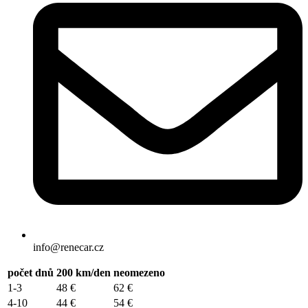
info@renecar.cz
počet dnů
200 km/den
neomezeno
1-3
48 €
62 €
4-10
44 €
54 €