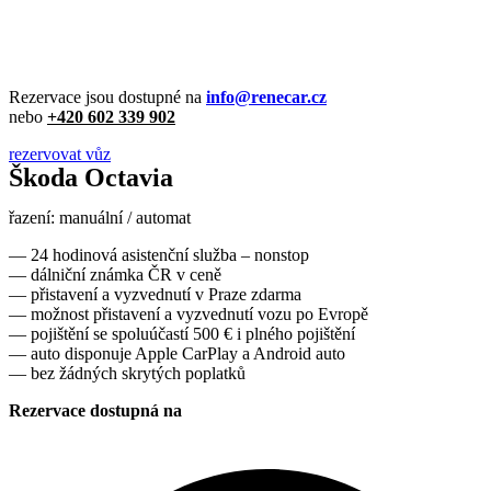
Rezervace jsou dostupné na
info@renecar.cz
nebo
+420 602 339 902
rezervovat vůz
Škoda Octavia
řazení: manuální / automat
— 24 hodinová asistenční služba – nonstop
— dálniční známka ČR v ceně
— přistavení a vyzvednutí v Praze zdarma
— možnost přistavení a vyzvednutí vozu po Evropě
— pojištění se spoluúčastí 500 € i plného pojištění
— auto disponuje Apple CarPlay a Android auto
— bez žádných skrytých poplatků
Rezervace dostupná na