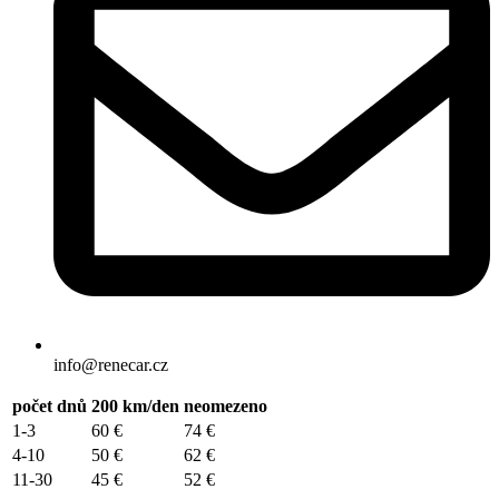
info@renecar.cz
počet dnů
200 km/den
neomezeno
1-3
60 €
74 €
4-10
50 €
62 €
11-30
45 €
52 €