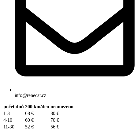
info@renecar.cz
počet dnů
200 km/den
neomezeno
1-3
68 €
80 €
4-10
60 €
70 €
11-30
52 €
56 €