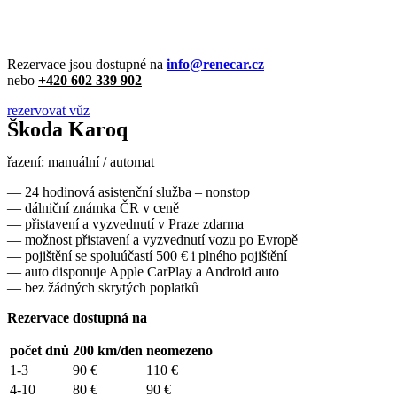
Rezervace jsou dostupné na
info@renecar.cz
nebo
+420 602 339 902
rezervovat vůz
Škoda Karoq
řazení: manuální / automat
— 24 hodinová asistenční služba – nonstop
— dálniční známka ČR v ceně
— přistavení a vyzvednutí v Praze zdarma
— možnost přistavení a vyzvednutí vozu po Evropě
— pojištění se spoluúčastí 500 € i plného pojištění
— auto disponuje Apple CarPlay a Android auto
— bez žádných skrytých poplatků
Rezervace dostupná na
počet dnů
200 km/den
neomezeno
1-3
90 €
110 €
4-10
80 €
90 €