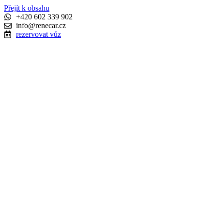
Přejít k obsahu
+420 602 339 902
info@renecar.cz
rezervovat vůz